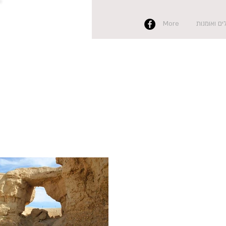
ם ואומנות
More