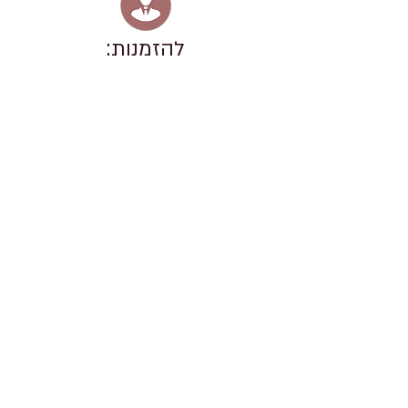
להזמנות:
יש להזמין לפחות 24 שעות
מראש
נייד: 052-4081233
פייסבוק:
לחץ כאן
תפריט:
סגנון האוכל ביתי, עם ארוחות בוקר
מושקעות שנעשות כולן בעבודת יד
כולל אפיית הלחם, ומאכלים מיוחדים
שמאפיינים את המדבר כגון מטפונה